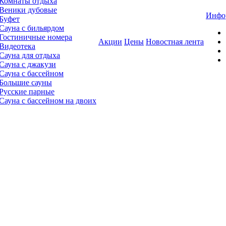
Комнаты отдыха
Веники дубовые
Инфо
Буфет
Сауна с бильярдом
Гостиничные номера
Акции
Цены
Новостная лента
Видеотека
Сауна для отдыха
Сауна с джакузи
Сауна с бассейном
Большие сауны
Русские парные
Сауна с бассейном на двоих