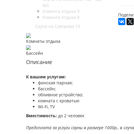
№5
Комната отдыха 9
Подели
Комната отдыха 8
Сауна на Суворова 19
Комнаты отдыха
Бассейн
Описание
К вашим услугам:
финская парная;
бассейн;
обливное устройство;
комната с кроватью
Wi-Fi, TV
Вместимость:
до 2 человек
Предоплата за услуги сауны в размере 1000р., в сл